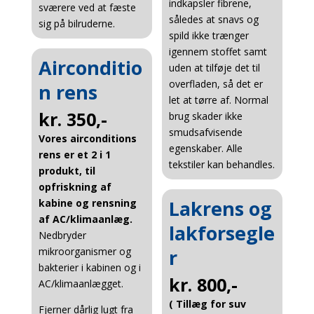
indkapsler fibrene,
sværere ved at fæste
således at snavs og
sig på bilruderne.
spild ikke trænger
igennem stoffet samt
Airconditio
uden at tilføje det til
overfladen, så det er
n rens
let at tørre af. Normal
kr. 350,-
brug skader ikke
smudsafvisende
Vores airconditions
egenskaber. Alle
rens er et 2 i 1
tekstiler kan behandles.
produkt, til
opfriskning af
Lakrens og
kabine og rensning
af AC/klimaanlæg.
lakforsegle
Nedbryder
mikroorganismer og
r
bakterier i kabinen og i
kr. 800,-
AC/klimaanlægget.
( Tillæg for suv
Fjerner dårlig lugt fra