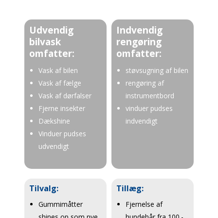
Udvendig
Indvendig
bilvask
rengøring
omfatter:
omfatter:
Vask af bilen
støvsugning af bilen
Vask af fælge
rengøring af
Vask af dørfalser
instrumentbord
Fjerne insekter
vinduer pudses
Dækshine
indvendigt
Vinduer pudses
udvendigt
Tilvalg:
Tillæg:
Gummimåtter
Fjernelse af
shines op som nye
hundehår fra 100.-