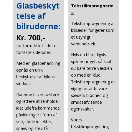
Glasbeskyt
Tekstilimprægnerin
g
telse af
bilruderne:
Tekstilimprægnering af
bilsæder fungerer som
Kr. 700,-
et usynligt
sædebetræk.
for forrude inkl. de to
forreste sideruder.
Hvis du tilfældigvis
spilder noget, så skal
Med en glasbehandling
du bare tørre væsken
opnås en unik
op med en klud.
beskyttelse af bilens
Tekstilimprægnering er
vinduer.
vigtig for at bevare
Ruderne bliver tættere
sædets blødhed og
og lettere at renholde,
smudsafvisende
idet udefra kommende
egenskaber.
påvirkninger i form af
Vores
sne, døde insekter,
tekstilimprægnering
snavs og støv får