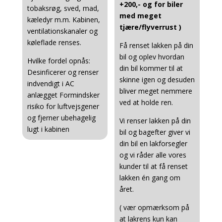
+200,- og for biler
tobaksrøg, sved, mad,
med meget
kæledyr m.m. Kabinen,
tjære/flyverrust )
ventilationskanaler og
køleflade renses.
Få renset lakken på din
bil og oplev hvordan
Hvilke fordel opnås:
din bil kommer til at
Desinficerer og renser
skinne igen og desuden
indvendigt i AC
bliver meget nemmere
anlægget Formindsker
ved at holde ren.
risiko for luftvejsgener
og fjerner ubehagelig
Vi renser lakken på din
lugt i kabinen
bil og bagefter giver vi
din bil en lakforsegler
og vi råder alle vores
kunder til at få renset
lakken én gang om
året.
( vær opmærksom på
at lakrens kun kan